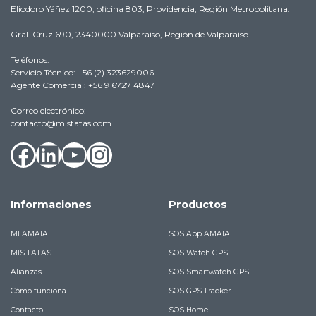
Eliodoro Yáñez 1200, oficina 803, Providencia, Región Metropolitana.
Gral. Cruz 690, 2340000 Valparaíso, Región de Valparaíso.
Teléfonos:
Servicio Técnico: +56 (2) 323629006
Agente Comercial: +56 9 6727 4847
Correo electrónico:
contacto@mistatas.com
Facebook
LinkedIn
YouTube
Instagram
Informaciones
Productos
MI AMAIA
SOS App AMAIA
MIS TATAS
SOS Watch GPS
Alianzas
SOS Smartwatch GPS
Cómo funciona
SOS GPS Tracker
Contacto
SOS Home