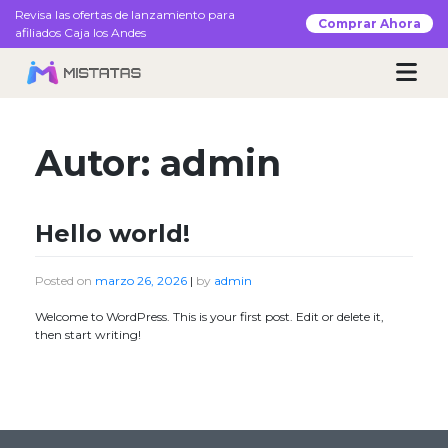
Skip
Revisa las ofertas de lanzamiento para
×
Comprar Ahora
to
afiliados Caja los Andes
content
Autor:
admin
Hello world!
Posted on
marzo 26, 2026
|
by
admin
Welcome to WordPress. This is your first post. Edit or delete it,
then start writing!