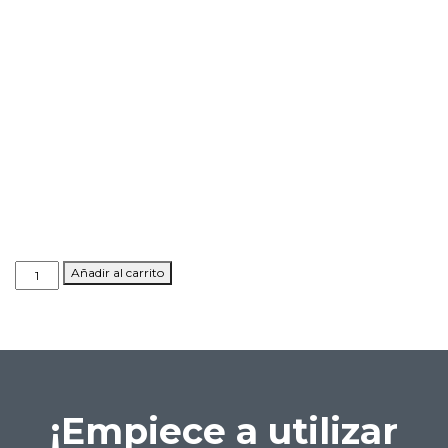
SOS
Añadir al carrito
Home
Mayor
cantidad
¡Empiece a utilizar