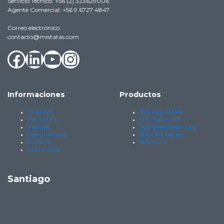
Servicio Técnico: +56 (2) 323629006
Agente Comercial: +56 9 6727 4847
Correo electrónico:
contacto@mistatas.com
Facebook
LinkedIn
YouTube
Instagram
Informaciones
Productos
MI AMAIA
SOS App AMAIA
MIS TATAS
SOS Watch GPS
Alianzas
SOS Smartwatch GPS
Cómo funciona
SOS GPS Tracker
Contacto
SOS Home
Instituciones
Santiago