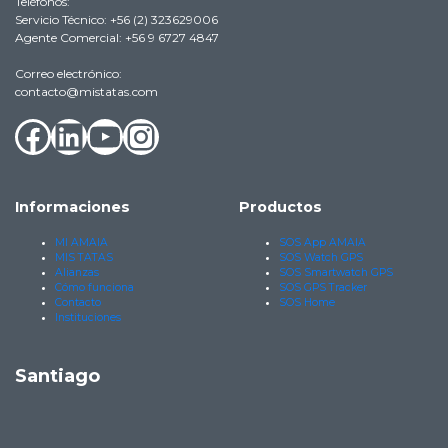
Teléfonos:
Servicio Técnico: +56 (2) 323629006
Agente Comercial: +56 9 6727 4847
Correo electrónico:
contacto@mistatas.com
Facebook
LinkedIn
YouTube
Instagram
Informaciones
Productos
MI AMAIA
SOS App AMAIA
MIS TATAS
SOS Watch GPS
Alianzas
SOS Smartwatch GPS
Cómo funciona
SOS GPS Tracker
Contacto
SOS Home
Instituciones
Santiago